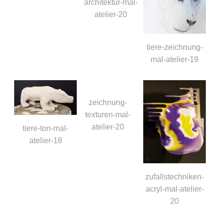
architektur-mal-
atelier-20
tiere-zeichnung-
mal-atelier-19
zeichnung-
texturen-mal-
atelier-20
tiere-ton-mal-
atelier-18
zufallstechniken-
acryl-mal-atelier-
20