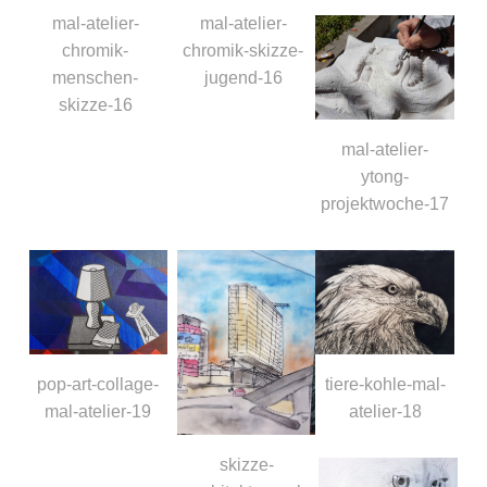
mal-atelier-
mal-atelier-
chromik-
chromik-skizze-
menschen-
jugend-16
skizze-16
mal-atelier-
ytong-
projektwoche-17
pop-art-collage-
tiere-kohle-mal-
mal-atelier-19
atelier-18
skizze-