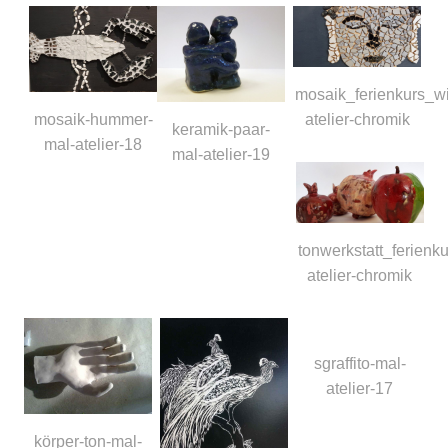
mosaik_ferienkurs_w
atelier-chromik
mosaik-hummer-
keramik-paar-
mal-atelier-18
mal-atelier-19
tonwerkstatt_ferienk
atelier-chromik
sgraffito-mal-
atelier-17
körper-ton-mal-