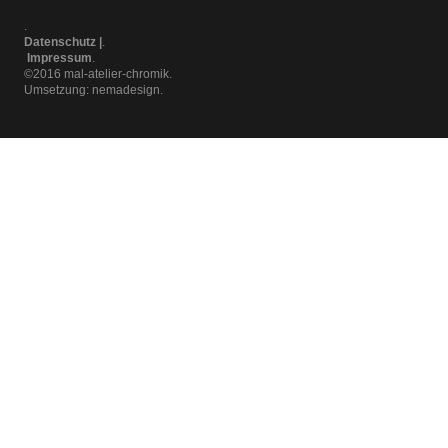
Datenschutz |
Impressum
©2016 mal-atelier-chromik
Umsetzung:
nemadesign