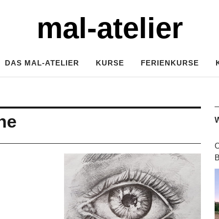
mal-atelier
DAS MAL-ATELIER
KURSE
FERIENKURSE
he
W
O
B