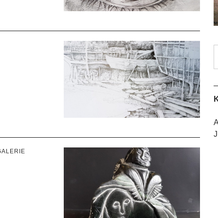
K
A
J
GALERIE